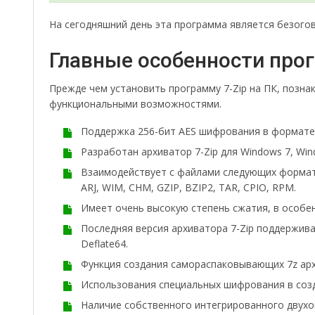
На сегодняшний день эта программа является безого
Главные особенности про
Прежде чем установить программу 7-Zip на ПК, позна
функциональными возможностями.
Поддержка 256-бит AES шифрования в формате .
Разработан архиватор 7-Zip для Windows 7, Windo
Взаимодействует с файлами следующих форматов: 
ARJ, WIM, CHM, GZIP, BZIP2, TAR, CPIO, RPM.
Имеет очень высокую степень сжатия, в особенн
Последняя версия архиватора 7-Zip поддержива
Deflate64.
Функция создания самораспаковывающих 7z арх
Использования специальных шифрования в созд
Наличие собственного интегрированного двухок