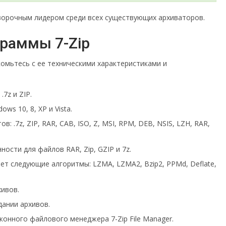
ворочным лидером среди всех существующих архиваторов.
граммы 7-Zip
комьтесь с ее техническими характеристиками и
7z и ZIP.
ws 10, 8, XP и Vista.
.7z, ZIP, RAR, CAB, ISO, Z, MSI, RPM, DEB, NSIS, LZH, RAR,
ости для файлов RAR, Zip, GZIP и 7z.
ет следующие алгоритмы: LZMA, LZMA2, Bzip2, PPMd, Deflate,
ивов.
ании архивов.
онного файлового менеджера 7-Zip File Manager.