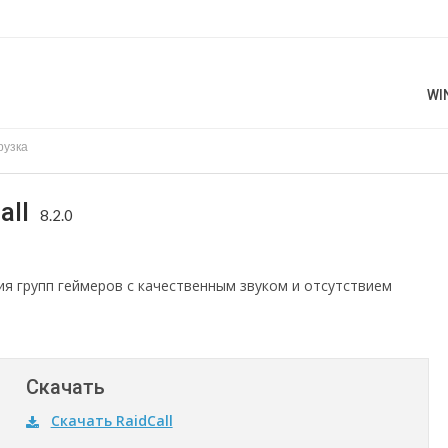
WI
рузка
all
8.2.0
я групп геймеров с качественным звуком и отсутствием
Скачать
Скачать RaidCall